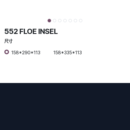
552 FLOE INSEL
尺寸
158*290*113
158*335*113