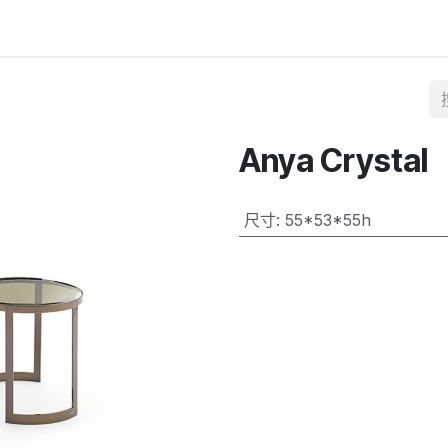
Anya Crystal
尺寸
:
55*53*55h