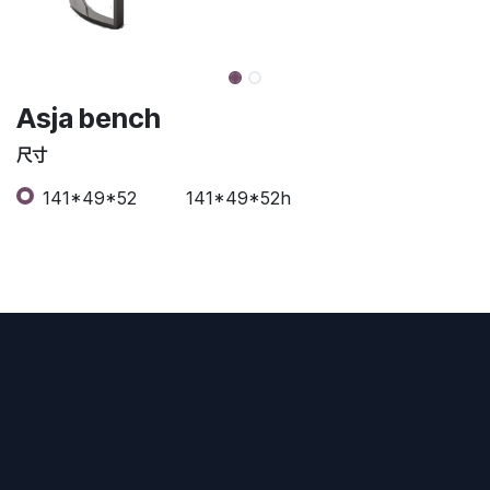
Asja bench
尺寸
141*49*52
141*49*52h