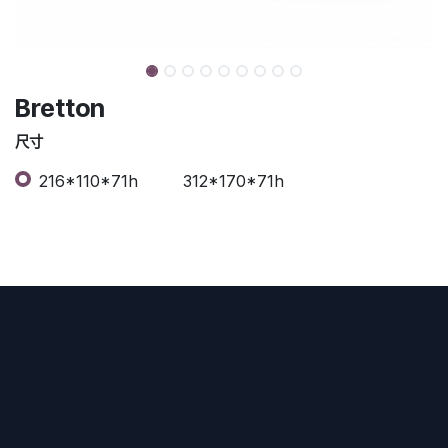
Bretton
尺寸
216*110*71h
312*170*71h