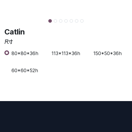
Catlin
尺寸
80*80*36h
113*113*36h
150*50*36h
60*60*52h