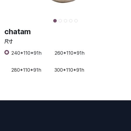
chatam
尺寸
240*110*91h
260*110*91h
280*110*91h
300*110*91h