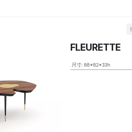
FLEURETTE
尺寸
:
88*82*33h