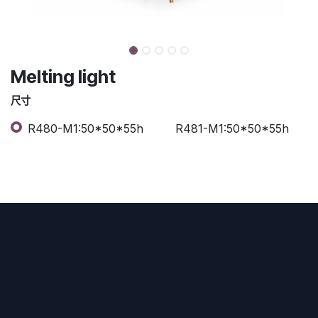
Melting light
尺寸
R480-M1:50*50*55h
R481-M1:50*50*55h