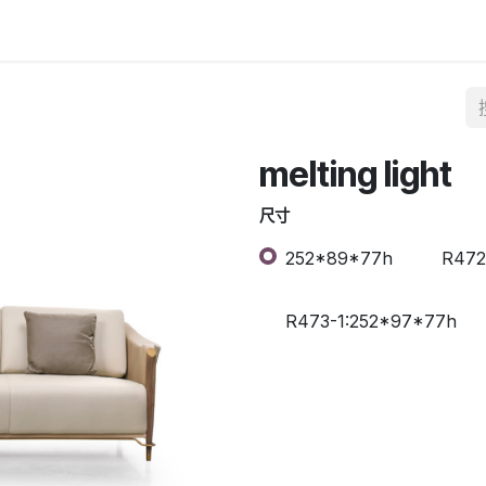
melting light
尺寸
252*89*77h
R472
R473-1:252*97*77h