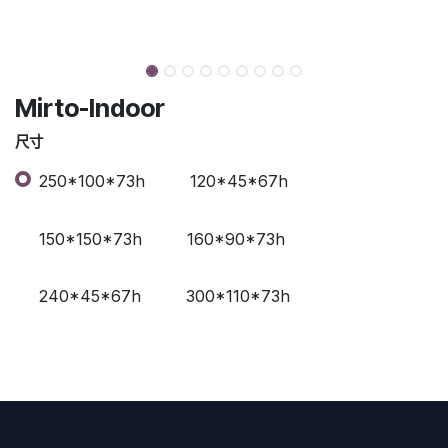
Mirto-Indoor
尺寸
250*100*73h
120*45*67h
150*150*73h
160*90*73h
240*45*67h
300*110*73h