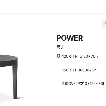
POWER
尺寸
120R-TP: ø120*76h
150R-TP:ø150*76h
210OV-TP:210*125*76h