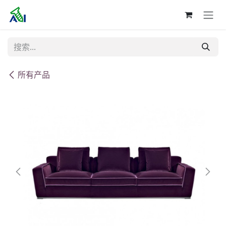
跳至内容
所有产品